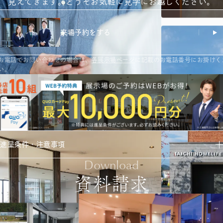
見えてきます。どうぞお気軽に見学にお越しください。
来場予約をする
お電話でお問い合わせの場合は、
各展示場ページ
に記載のお電話番号にお掛けく
い。
進呈条件・注意事項
Download
資料請求