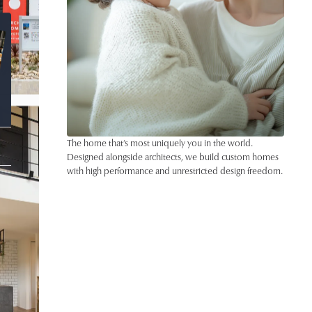
The home that’s most uniquely you in the world.
Designed alongside architects, we build custom homes
with high performance and unrestricted design freedom.