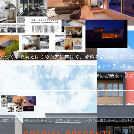
家づくりを考えはじめた方に向けて、資料をご用意してい
す。紙でのお届けはもちろん、スマートフォンで見られる
電子データでの受け取りも可能です。お気軽にご請求くだ
い。
資料請求をする
お電話でお問い合わせの場合は、
各展示場ページ
に記載のお電話番号にお掛けく
い。