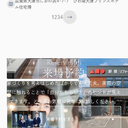
滋賀県大津市におの浜4-7-7 びわ湖大津プリンスホテ
ル住宅博
1
2
3
4
Reservation
来場予約
家づくりを考えはじめたばかりでも大丈夫。
実際の空
間に触れることで「自分たちらしさ」のヒントが
見え
てきます。どうぞお気軽に見学にお越しください。
来場予約をする