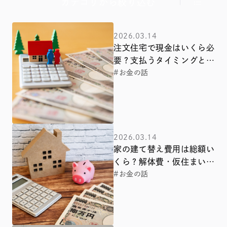
カテゴリから絞り込む
2026.03.14
注文住宅で現金はいくら必
要？支払うタイミングと自
己資金が少ない時の対処法
#お金の話
【関西・中国・東海エリア
版】
2026.03.14
家の建て替え費用は総額い
くら？解体費・仮住まいな
ど「見えないお金」の全内
#お金の話
訳と予算オーバーを防ぐ節
約術