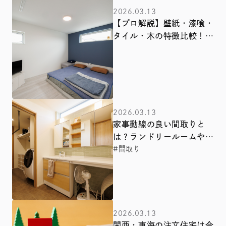
2026.03.13
【プロ解説】壁紙・漆喰・
タイル・木の特徴比較！ト
レンドと照明テクニックで
叶えるワンランク上の内装
選び
2026.03.13
家事動線の良い間取りと
は？ランドリールームや回
遊動線で「名もなき家事」
#間取り
を減らす方法【関西・中
国・東海エリア実例】
2026.03.13
関西・東海の注文住宅は今