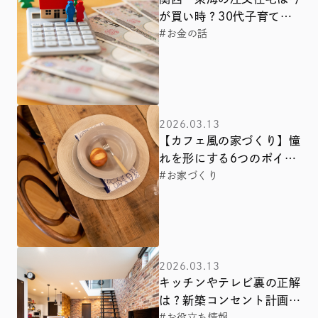
が買い時？30代子育て世
代が迷う「金利とインフ
#お金の話
レ」をプロが解説！2026
年以降の賢い選択とは
2026.03.13
【カフェ風の家づくり】憧
れを形にする6つのポイン
ト！関西・中国・東海エリ
#お家づくり
アで叶える「おうちカフ
ェ」の極意
2026.03.13
キッチンやテレビ裏の正解
は？新築コンセント計画で
#お役立ち情報