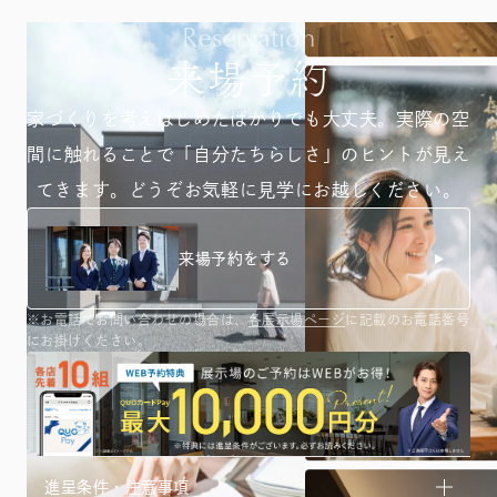
Reservation
来場予約
家づくりを考えはじめたばかりでも大丈夫。
実際の空
間に触れることで「自分たちらしさ」のヒントが
見え
てきます。どうぞお気軽に見学にお越しください。
来場予約をする
※お電話でお問い合わせの場合は、
各展示場ページ
に記載のお電話番号
にお掛けください。
進呈条件・注意事項