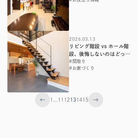
失敗しないための場所・高
さ・専用回路の選び方【保
存版】
2026.03.13
リビング階段 vs ホール階
段、後悔しないのはどっ
ち？関西・名古屋・岡山の
#間取り
#お家づくり
最新トレンドと失敗を防ぐ
間取り術
1
...
11
12
13
14
15