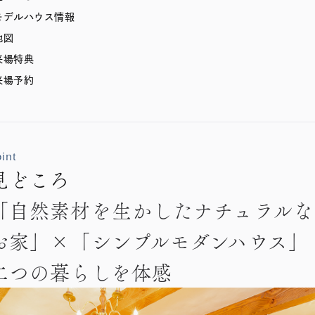
モデルハウス情報
地図
来場特典
来場予約
int
見どころ
「自然素材を生かしたナチュラルな
お家」×「シンプルモダンハウス」
二つの暮らしを体感