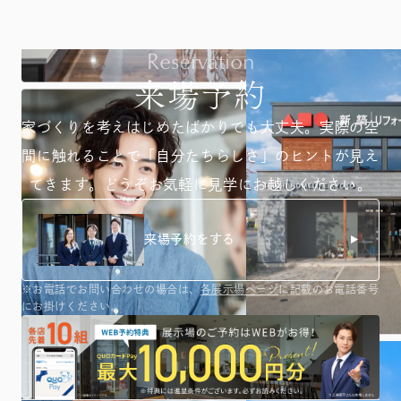
Reservation
来場予約
家づくりを考えはじめたばかりでも大丈夫。
実際の空
間に触れることで「自分たちらしさ」のヒントが
見え
てきます。どうぞお気軽に見学にお越しください。
来場予約をする
※お電話でお問い合わせの場合は、
各展示場ページ
に記載のお電話番号
にお掛けください。