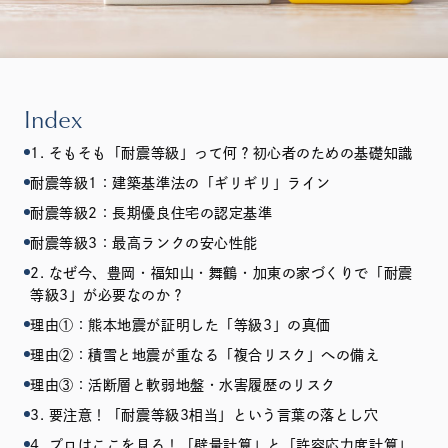
Index
1. そもそも「耐震等級」って何？初心者のための基礎知識
耐震等級1：建築基準法の「ギリギリ」ライン
耐震等級2：長期優良住宅の認定基準
耐震等級3：最高ランクの安心性能
2. なぜ今、豊岡・福知山・舞鶴・加東の家づくりで「耐震
等級3」が必要なのか？
理由①：熊本地震が証明した「等級3」の真価
理由②：積雪と地震が重なる「複合リスク」への備え
理由③：活断層と軟弱地盤・水害履歴のリスク
3. 要注意！「耐震等級3相当」という言葉の落とし穴
4. プロはここを見る！「壁量計算」と「許容応力度計算」