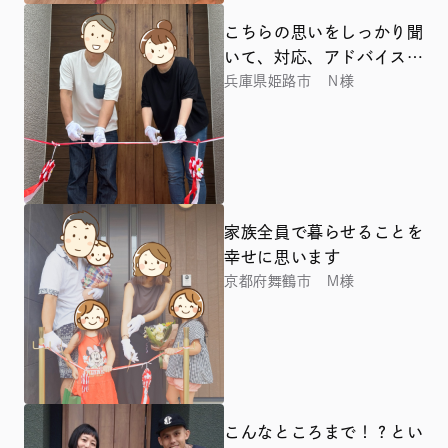
こちらの思いをしっかり聞
いて、対応、アドバイスも
してもらえます！
兵庫県姫路市 Ｎ様
家族全員で暮らせることを
幸せに思います
京都府舞鶴市 Ｍ様
こんなところまで！？とい