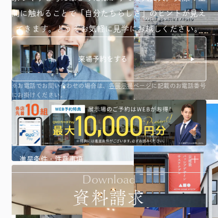
間に触れることで「自分たちらしさ」のヒントが
見え
てきます。どうぞお気軽に見学にお越しください。
来場予約をする
※お電話でお問い合わせの場合は、
各展示場ページ
に記載のお電話番号
にお掛けください。
進呈条件・注意事項
Download
資料請求