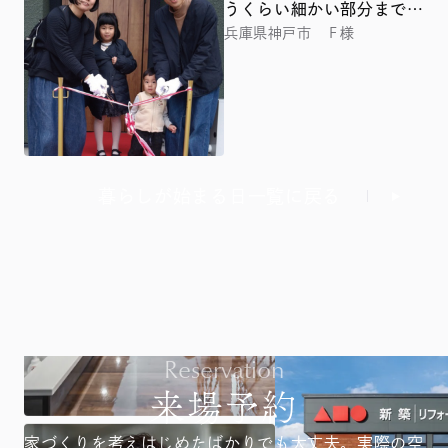
うくらい細かい部分まで要
望させていただきました
兵庫県神戸市 Ｆ様
暮らしが始まる日一覧に戻る
Reservation
来場予約
家づくりを考えはじめたばかりでも大丈夫。
実際の空