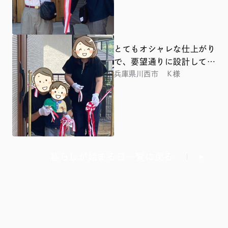
とてもオシャレな仕上がり
で、要望通りに設計してい
ただき、大満足です
兵庫県川西市 Ｋ様
暮らしが始まる日一覧に戻る