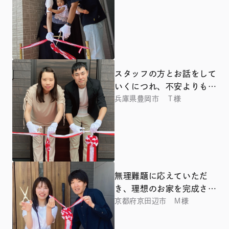
スタッフの方とお話をして
いくにつれ、不安よりも楽
しみが勝るようになりまし
兵庫県豊岡市 Ｔ様
た
無理難題に応えていただ
き、理想のお家を完成させ
ることができました
京都府京田辺市 Ｍ様