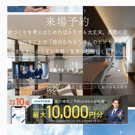
Reservation
来場予約
家づくりを考えはじめたばかりでも大丈夫。
実際の空
間に触れることで「自分たちらしさ」のヒントが
見え
てきます。どうぞお気軽に見学にお越しください。
来場予約をする
※お電話でお問い合わせの場合は、
各展示場ページ
に記載のお電話番号
にお掛けください。
進呈条件・注意事項