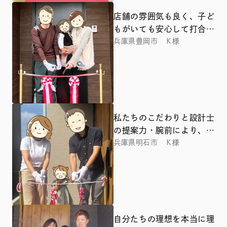
店舗の雰囲気も良く、子ど
もがいても安心して打合せ
をすることができました
兵庫県豊岡市 Ｋ様
私たちのこだわりと設計士
の提案力・腕前により、最
強の家となりました
兵庫県明石市 Ｋ様
自分たちの理想を本当に理