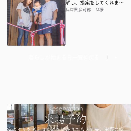
解し、提案をしてくれまし
た
兵庫県多可郡 Ｍ様
暮らしが始まる日一覧に戻る
Reservation
来場予約
家づくりを考えはじめたばかりでも大丈夫。
実際の空