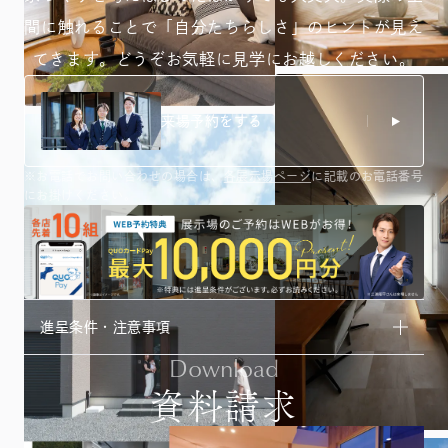
間に触れることで「自分たちらしさ」のヒントが
見え
てきます。どうぞお気軽に見学にお越しください。
来場予約をする
※お電話でお問い合わせの場合は、
各展示場ページ
に記載のお電話番号
にお掛けください。
進呈条件・注意事項
Download
資料請求