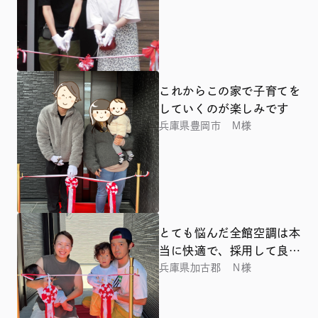
これからこの家で子育てを
していくのが楽しみです
兵庫県豊岡市 Ｍ様
とても悩んだ全館空調は本
当に快適で、採用して良か
ったと思っています
兵庫県加古郡 Ｎ様