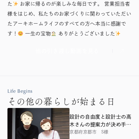
た
お家に帰るのが楽しみな毎日です。 営業担当者
様をはじめ、私たちのお家づくりに関わっていただい
たアーキホームライフのすべての方へ本当に感謝で
す！
一生の宝物
ありがとうございました
他の引き渡し動画を見る
Life Begins
その他の暮らしが始まる日
設計の自由度と設計士の高
木さんの提案力が決め手と
なりました
京都府京都市 S様