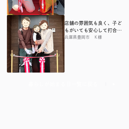
店舗の雰囲気も良く、子ど
もがいても安心して打合せ
をすることができました
兵庫県豊岡市 Ｋ様
暮らしが始まる日一覧に戻る