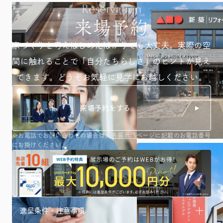
Reservation
来場予約
家づくりを考えはじめたばかりでも大丈夫。
実際の空
間に触れることで「自分たちらしさ」のヒントが
見え
てきます。どうぞお気軽に見学にお越しください。
来場予約をする
※お電話でお問い合わせの場合は、
各展示場ページ
に記載のお電話番号
にお掛けください。
進呈条件・注意事項