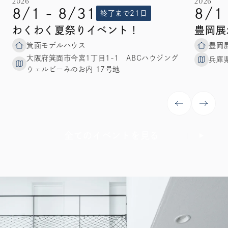
2026
2026
8/1 - 8/31
8/1
終了まで21日
わくわく夏祭りイベント！
豊岡展
箕面モデルハウス
豊岡
大阪府箕面市今宮1丁目1-1 ABCハウジング
兵庫
ウェルビーみのお内 17号地
全てのイベントを見る