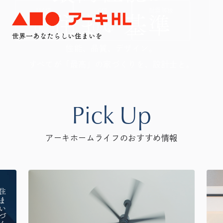
住まい基準
UA値
C値
耐震等級
0.24
0.28
3
級
性能、品質、デザイン。
すべてが「最高」の家づくりを、設計士と。
Pick Up
アーキホームライフのおすすめ情報