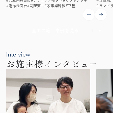
#兵庫県丹波市
#ナチュラルモダン
#ウッドデッキ
#兵庫県
木目×グレーの平屋
ホテル
#造作洗面台
#勾配天井
#家事楽動線
#平屋
#ランド
全ての施工事例を見る
Interview
お施主様インタビュー