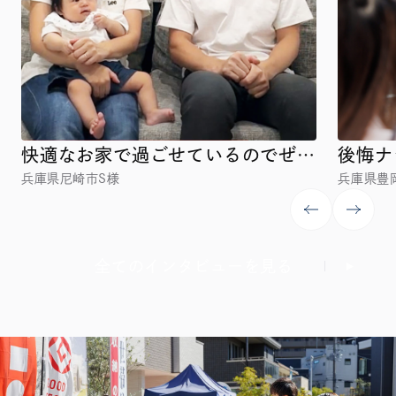
快適なお家で過ごせているのでぜひ
後悔ナ
兵庫県尼崎市
S様
兵庫県豊
皆さまも来てみてください！
だわり
全てのインタビューを見る