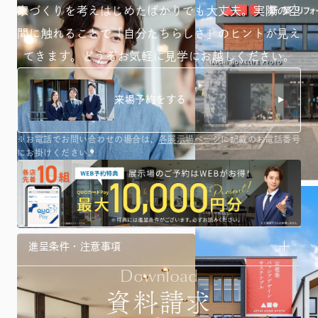
家づくりを考えはじめたばかりでも大丈夫。
実際の空
間に触れることで「自分たちらしさ」のヒントが
見え
てきます。どうぞお気軽に見学にお越しください。
来場予約をする
※お電話でお問い合わせの場合は、
各展示場ページ
に記載のお電話番号
にお掛けください。
進呈条件・注意事項
Download
資料請求